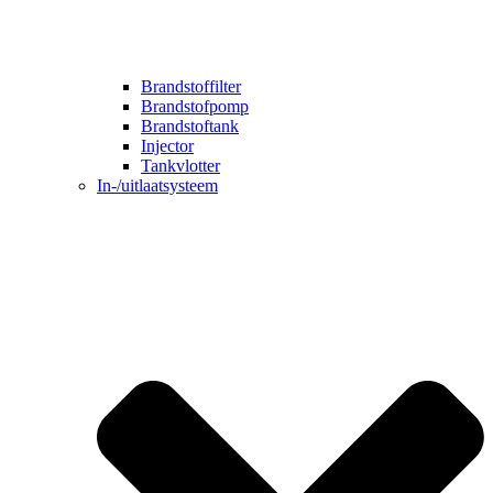
Brandstoffilter
Brandstofpomp
Brandstoftank
Injector
Tankvlotter
In-/uitlaatsysteem