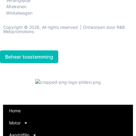
Verlanglijstje
Afrekenen
Winkelwagen
Copyright © 2026, All rights reserved. | Ontworpen door R&B
Webpromotions
Beheer toestemming
Home
Motor
Aandrijflijn