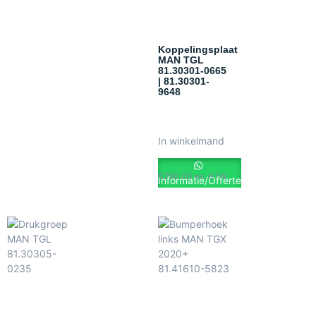
Koppelingsplaat
MAN TGL
81.30301-0665
| 81.30301-
9648
In winkelmand
€
250.00
ex. BTW
Informatie/Offerte