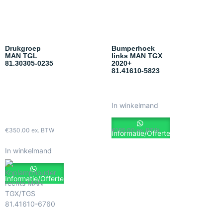
Drukgroep
Bumperhoek
MAN TGL
links MAN TGX
81.30305-0235
2020+
81.41610-5823
In winkelmand
€
350.00
ex. BTW
€
185.00
ex. BTW
Informatie/Offerte
In winkelmand
Informatie/Offerte