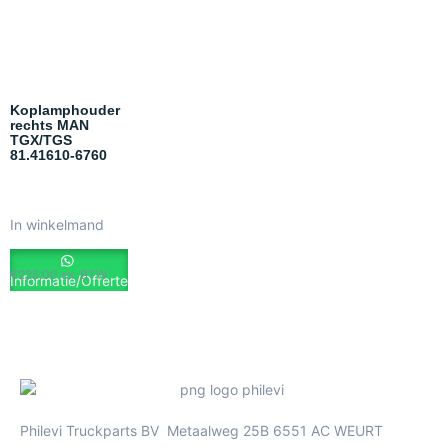
Koplamphouder
rechts MAN
TGX/TGS
81.41610-6760
In winkelmand
€
225.00
ex. BTW
Informatie/Offerte
Philevi Truckparts BV Metaalweg 25B 6551 AC WEURT