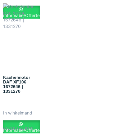
Informatie/Offerte
Kachelmotor
DAF XF106
1672646 |
1331270
In winkelmand
€
120.00
ex. BTW
Informatie/Offerte