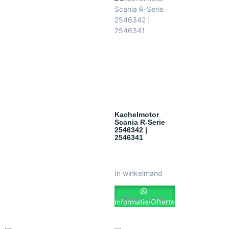
Kachelmotor
Scania R-Serie
2546342 |
2546341
In winkelmand
€
250.00
ex. BTW
Informatie/Offerte