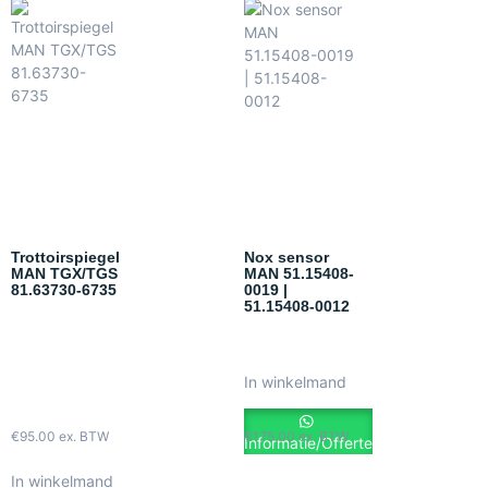
Trottoirspiegel
Nox sensor
MAN TGX/TGS
MAN 51.15408-
81.63730-6735
0019 |
51.15408-0012
In winkelmand
€
95.00
ex. BTW
€
175.00
ex. BTW
Informatie/Offerte
In winkelmand