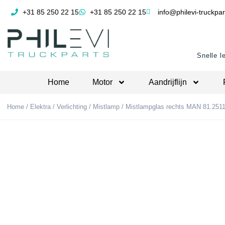
+31 85 250 22 15
+31 85 250 22 15
info@philevi-truckpar
Snelle l
Home
Motor
Aandrijflijn
Home
/
Elektra
/
Verlichting
/
Mistlamp
/ Mistlampglas rechts MAN 81.251