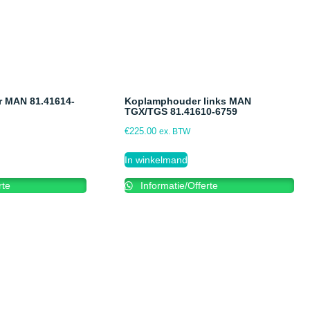
r MAN 81.41614-
Koplamphouder links MAN
TGX/TGS 81.41610-6759
€
225.00
ex. BTW
In winkelmand
rte
Informatie/Offerte