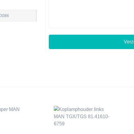
-0086
Ver