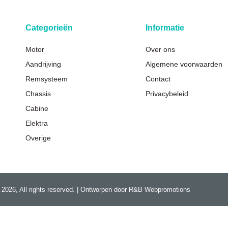
Categorieën
Informatie
Motor
Over ons
Aandrijving
Algemene voorwaarden
Remsysteem
Contact
Chassis
Privacybeleid
Cabine
Elektra
Overige
 2026, All rights reserved. | Ontworpen door R&B Webpromotions