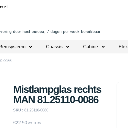
ts.nl
evering door heel europa, 7 dagen per week bereikbaar
Remsysteem
Chassis
Cabine
Elek
10-0086
Mistlampglas rechts
MAN 81.25110-0086
SKU :
81.25110-0086
€
22.50
ex. BTW