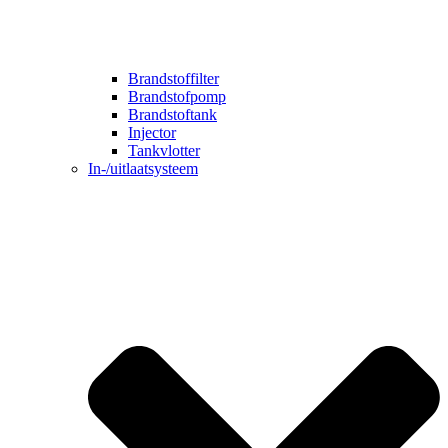
Brandstoffilter
Brandstofpomp
Brandstoftank
Injector
Tankvlotter
In-/uitlaatsysteem