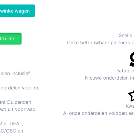
 winkelwagen
Snelle
Offerte
Onze betrouwbare partners zo
Fabriek
len inclusief
Nieuwe onderdelen inc
nderdelen voor de
ent Duizenden
Kwa
ect uit voorraad
Al onze onderdelen voldoen aa
 Met iDEAL,
BC/CBC en