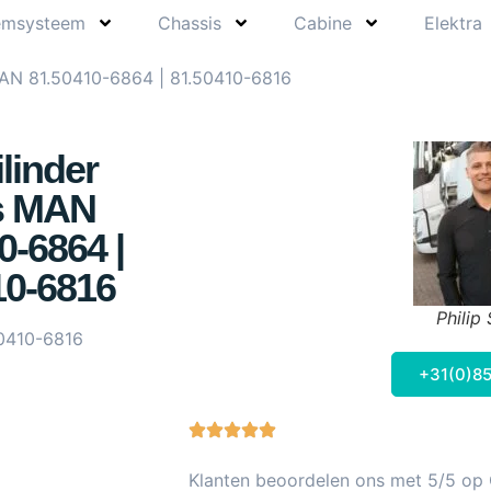
emsysteem
Chassis
Cabine
Elektra
MAN 81.50410-6864 | 81.50410-6816
linder
s MAN
0-6864 |
10-6816
Philip
0410-6816
+31(0)85
Klanten beoordelen ons met 5/5 op