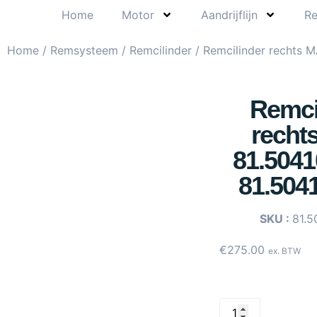
Home
Motor
Aandrijflijn
R
Home
/
Remsysteem
/
Remcilinder
/ Remcilinder rechts 
Remci
recht
81.5041
81.504
SKU :
81.5
€
275.00
ex. BTW