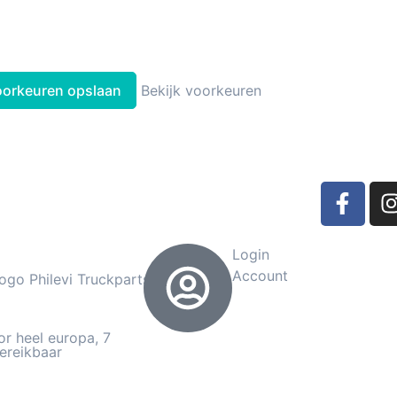
oorkeuren opslaan
Bekijk voorkeuren
Login
Account
or heel europa, 7
ereikbaar