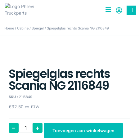
Home
/
Cabine
/
Spiegel
/ Spiegelglas rechts Scania NG 2116849
Spiegelglas rechts
Scania NG 2116849
SKU :
2116849
€
32.50
ex. BTW
–
+
Toevoegen aan winkelwagen