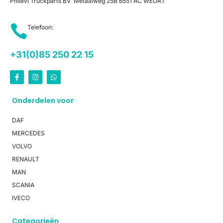
Philevi Truckparts BV Metaalweg 25B 6551 AC WEURT
Telefoon:
+31(0)85 250 22 15
Onderdelen voor
DAF
MERCEDES
VOLVO
RENAULT
MAN
SCANIA
IVECO
Categorieën