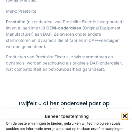
Conditie: Nieuw
Merk: Prestolite
Prestolite
(nu onderdeel van Prestolite Electric Incorporated)
levert al geruime tijd
OEM-onderdelen
(Original Equipment
Manufacturer) aan DAF. Ze leveren onder andere
startmotoren en dynamo’s die af fabriek in DAF-voertuigen
worden gemonteerd.
Producten van Prestolite Electric, zoals startmotoren en
dynamo’s, worden beschouwd als originele DAF-onderdelen,
wat compatibiliteit en betrouwbaarheid garandeert.
Twijfelt u of het onderdeel past op
uw voertuig? Vul het onderstaande
Beheer toestemming
formulier in en we nemen zo snel
mogelijk contact met u op!
Om de beste ervaringen te bieden, gebruiken wij technologieën zoals
cookies om informatie over je apparaat op te slaan en/of te raadplegen.