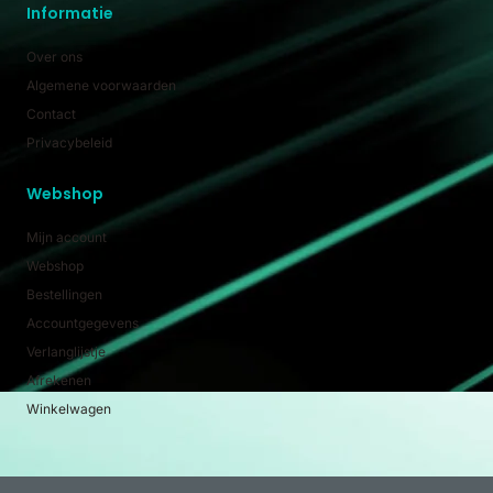
Informatie
Over ons
Algemene voorwaarden
Contact
Privacybeleid
Webshop
Mijn account
Webshop
Bestellingen
Accountgegevens
Verlanglijstje
Afrekenen
Winkelwagen