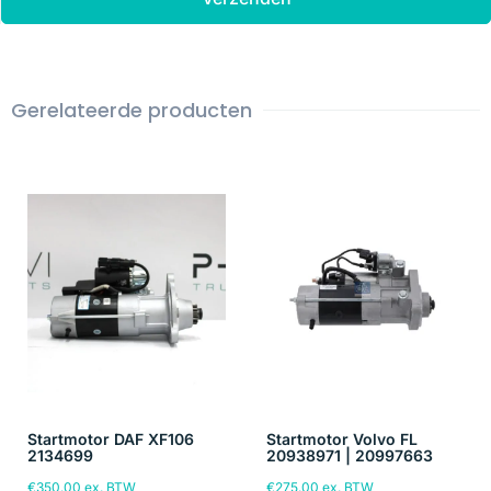
Gerelateerde producten
Startmotor DAF XF106
Startmotor Volvo FL
2134699
20938971 | 20997663
€
350.00
ex. BTW
€
275.00
ex. BTW