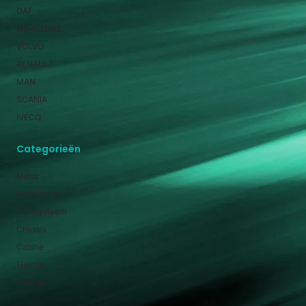
DAF
MERCEDES
VOLVO
RENAULT
MAN
SCANIA
IVECO
Categorieën
Motor
Aandrijving
Remsysteem
Chassis
Cabine
Elektra
Overige