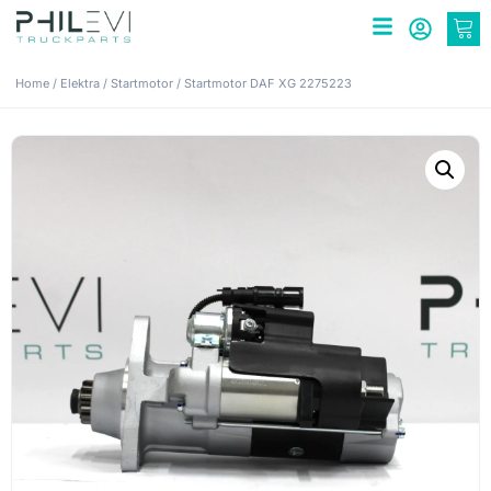
Home
/
Elektra
/
Startmotor
/ Startmotor DAF XG 2275223