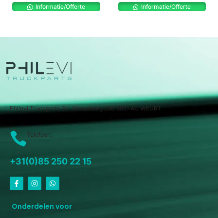
Informatie/Offerte
Informatie/Offerte
Philevi Truckparts BV Metaalweg 25B 6551 AC WEURT
Telefoon:
+31(0)85 250 22 15
Onderdelen voor