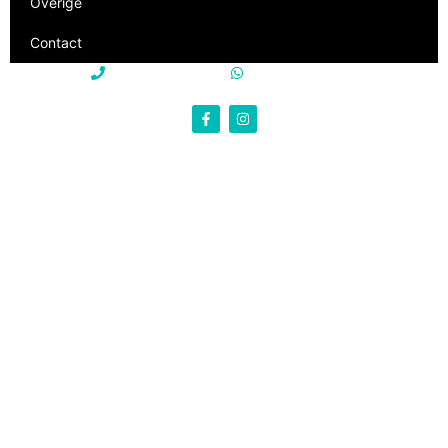
Overige
Contact
+31 85 250 22 15
+31 85 250 22 15
info@philevi-truckparts.nl