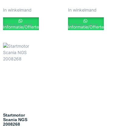
In winkelmand
In winkelmand
€
275.00
ex. BTW
€
375.00
ex. BTW
Informatie/Offerte
Informatie/Offerte
Startmotor
Scania NGS
2008268