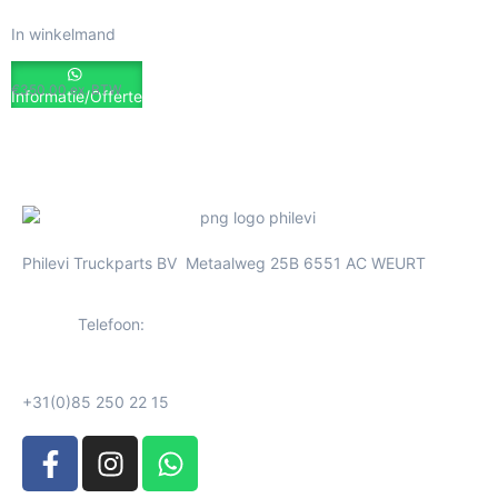
In winkelmand
€
350.00
ex. BTW
Informatie/Offerte
Philevi Truckparts BV Metaalweg 25B 6551 AC WEURT
Telefoon:
+31(0)85 250 22 15