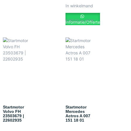
In winkelmand
€
295.00
ex. BTW
Informatie/Offerte
Startmotor
Startmotor
Volvo FH
Mercedes
23503679 |
Actros A 007
22602935
151 18 01