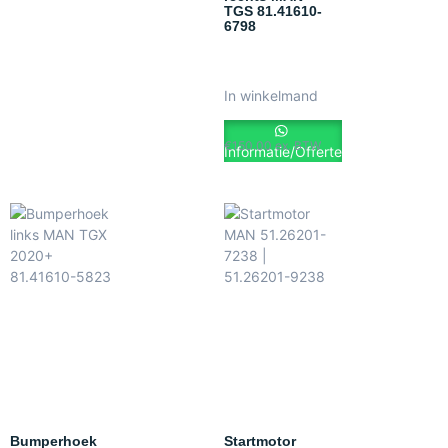
TGS 81.41610-
6798
In winkelmand
€
150.00
ex. BTW
Informatie/Offerte
Bumperhoek
Startmotor