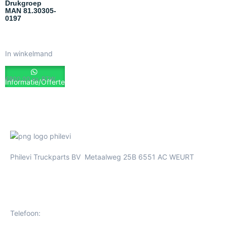
Drukgroep
MAN 81.30305-
0197
In winkelmand
€
800.00
ex. BTW
Informatie/Offerte
Philevi Truckparts BV Metaalweg 25B 6551 AC WEURT
Telefoon: