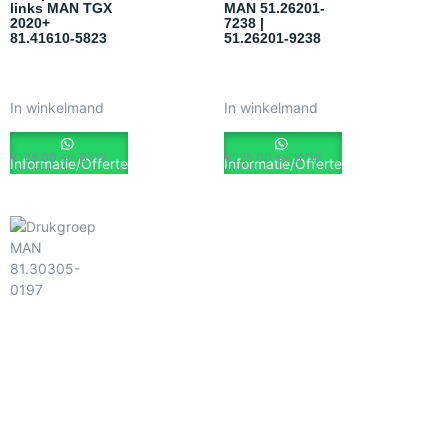
links MAN TGX
MAN 51.26201-
2020+
7238 |
81.41610-5823
51.26201-9238
In winkelmand
In winkelmand
€
185.00
ex. BTW
€
225.00
ex. BTW
Informatie/Offerte
Informatie/Offerte