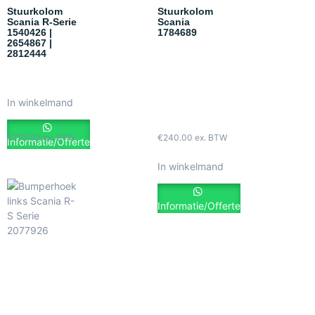
Stuurkolom
Stuurkolom
Scania R-Serie
Scania
1540426 |
1784689
2654867 |
2812444
In winkelmand
€
275.00
ex. BTW
€
240.00
ex. BTW
Informatie/Offerte
In winkelmand
Informatie/Offerte