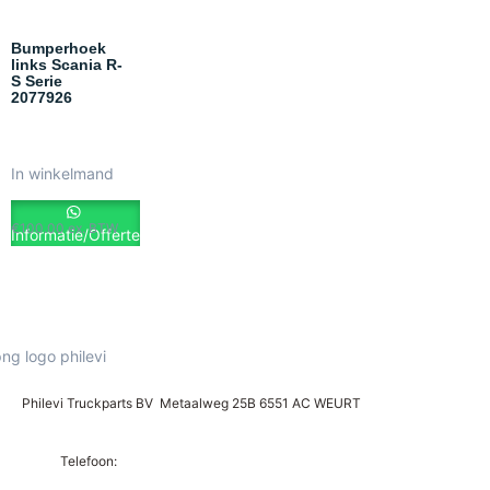
Bumperhoek
links Scania R-
S Serie
2077926
In winkelmand
€
100.00
ex. BTW
Informatie/Offerte
Philevi Truckparts BV Metaalweg 25B 6551 AC WEURT
Telefoon: