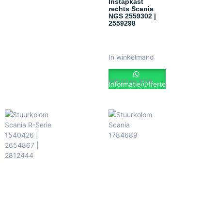
Instapkast
rechts Scania
NGS 2559302 |
2559298
In winkelmand
€
95.00
ex. BTW
Informatie/Offerte