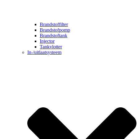
Brandstoffilter
Brandstofpomp
Brandstoftank
Injector
Tankvlotter
In-/uitlaatsysteem