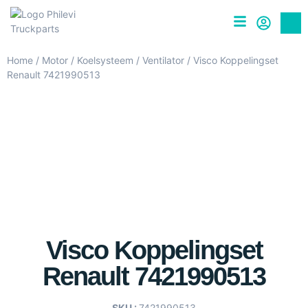
Home
/
Motor
/
Koelsysteem
/
Ventilator
/ Visco Koppelingset
Renault 7421990513
Visco Koppelingset
Renault 7421990513
SKU :
7421990513