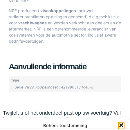
Merk: NRF
NRF produceert
viscokoppelingen
(ook wel
radiateurventilatorkoppelingen genoemd) die geschikt zijn
voor
vrachtwagens
en worden verkocht aan dealers en de
aftermarket. NRF is een gerenommeerde leverancier van
koelsystemen voor de automotive sector, inclusief zware
bedrijfsvoertuigen.
Aanvullende informatie
Type
T-Serie Visco Koppelingset 7421990513 Nieuw!
Twijfelt u of het onderdeel past op uw voertuig? Vul
het onderstaande formulier in en we nemen zo snel
Beheer toestemming
mogelijk contact met u op!